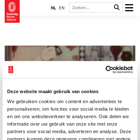
NL
EN
Deze website maakt gebruik van cookies
Girlpower! Vrouwen uit de Provinciale Atlas
We gebruiken cookies om content en advertenties te
In de collectie van de Provinciale Atlas Noord-Holland
bevinden zich honderden prentbriefkaarten, tekeningen en
personaliseren, om functies voor social media te bieden
foto’s van mensen in klederdracht. Als je goed kijkt, zie je dat
en om ons websiteverkeer te analyseren. Ook delen we
de vrouw altijd druk bezig is: met het eten bereiden, de
informatie over uw gebruik van onze site met onze
kinderen verzorgen, de dieren eten geven, het huishouden
doen of met kleding maken. Opvallend is dat op veel huiselijke
partners voor social media, adverteren en analyse. Deze
tafereeltjes de vrouwen en de meisjes aan het breien zijn.
partners kunnen deze gegevens combineren met andere