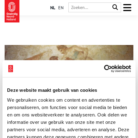
NL
EN
Deze website maakt gebruik van cookies
De Romeinse vrouw als gezinsplanner
We gebruiken cookies om content en advertenties te
De Romeinenweek 2019 staat geheel in het teken van de
vrouw. Bij uitstek het domein van de vrouw was het gezin.
personaliseren, om functies voor social media te bieden
Hoewel de pater familias officieel aan het hoofd stond, besliste
en om ons websiteverkeer te analyseren. Ook delen we
de vrouw over zaken als gezinsplanning en
informatie over uw gebruik van onze site met onze
geboortebeperking.
partners voor social media, adverteren en analyse. Deze
partners kunnen deze gegevens combineren met andere