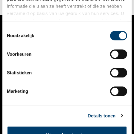
informatie die u aan ze heeft verstrekt of die ze hebben
verzameld op basis van uw gebruik van hun services. U
gaat akkoord met de cookies en het
privacystatement
als u onze website blijft gebruiken.
Toestemmingsselectie
VERHALEN
Noodzakelijk
NIEUWS
Voorkeuren
KALENDER
THEMA’S
Statistieken
ACTIVITEITEN
Marketing
VIDEO’S
OVER ONS
Details tonen
CONTACT