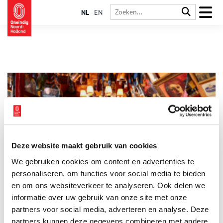
NL
EN
Deze website maakt gebruik van cookies
Café ’t Mandje
We gebruiken cookies om content en advertenties te
In 1927 nam de 25-jarige Bet van Beeren (1902-1967) het café
van haar oom over en doopte het om tot Café ’t Mandje. Het
personaliseren, om functies voor social media te bieden
café werd een plek waar men zichzelf kon zijn, in een tijd
en om ons websiteverkeer te analyseren. Ook delen we
waarin homoseksualiteit nog taboe was.
informatie over uw gebruik van onze site met onze
partners voor social media, adverteren en analyse. Deze
partners kunnen deze gegevens combineren met andere