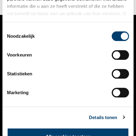
informatie die u aan ze heeft verstrekt of die ze hebben
verzameld op basis van uw gebruik van hun services. U
gaat akkoord met de cookies en het
privacystatement
als u onze website blijft gebruiken.
Toestemmingsselectie
VERHALEN
Noodzakelijk
NIEUWS
Voorkeuren
KALENDER
THEMA’S
Statistieken
ACTIVITEITEN
Marketing
VIDEO’S
OVER ONS
Details tonen
CONTACT