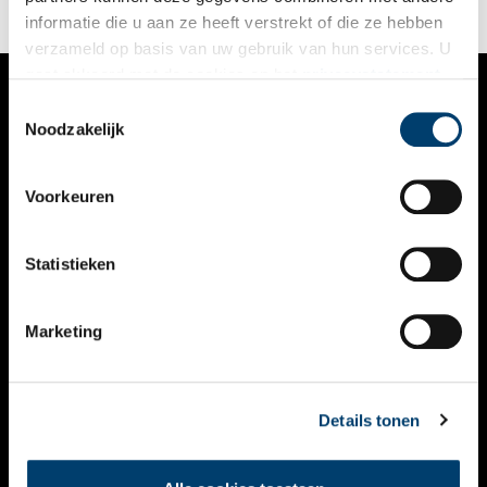
levensgevaarlijke races en, natuurlijk, zijn uitvinding van de
informatie die u aan ze heeft verstrekt of die ze hebben
flitspaal.
verzameld op basis van uw gebruik van hun services. U
gaat akkoord met de cookies en het
privacystatement
als u onze website blijft gebruiken.
Toestemmingsselectie
VERHALEN
Noodzakelijk
NIEUWS
Voorkeuren
KALENDER
THEMA’S
Statistieken
ACTIVITEITEN
Marketing
VIDEO’S
OVER ONS
Details tonen
CONTACT