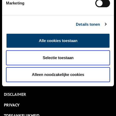
NIEUWS
Marketing
KALENDER
THEMA’S
Details tonen
ACTIVITEITEN
Alle cookies toestaan
VIDEO’S
Selectie toestaan
OVER ONS
CONTACT
Alleen noodzakelijke cookies
NIEUWSBRIEF
DISCLAIMER
PRIVACY
TOEGANKELIJKHEID