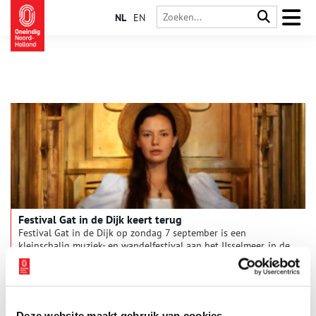
NL
EN
Festival Gat in de Dijk keert terug
Festival Gat in de Dijk op zondag 7 september is een
kleinschalig muziek- en wandelfestival aan het IJsselmeer, in de
Kop van Noord-Holland, dat je niet mag missen als je en van
muziek en het Noord-Hollandse landschap houdt. Op zondag 7
1 min
september vindt de 2e editie plaats met diverse optredens van
o.a. Elsa Birgitta Bekman.
Deze website maakt gebruik van cookies