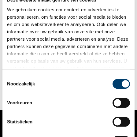
We gebruiken cookies om content en advertenties te
personaliseren, om functies voor social media te bieden
en om ons websiteverkeer te analyseren. Ook delen we
informatie over uw gebruik van onze site met onze
partners voor social media, adverteren en analyse. Deze
partners kunnen deze gegevens combineren met andere
Festival Gat in de Dijk
informatie die u aan ze heeft verstrekt of die ze hebben
Festival Gat in de Dijk is een nieuw, kleinschalig festival bij het
verzameld op basis van uw gebruik van hun services. U
Dijkgatbos in de Kop van Noord-Holland dat je niet mag
gaat akkoord met de cookies en het
privacystatement
missen als je van muziek, kunst en het Noord-Hollandse
landschap houdt. Op zaterdag 14 september vindt de eerste
als u onze website blijft gebruiken.
Toestemmingsselectie
2 min
editie plaats.
Noodzakelijk
Voorkeuren
Statistieken
VERHALEN