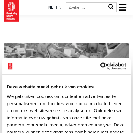
NL
EN
Deze website maakt gebruik van cookies
Heel Noord-Holland aan het aardgas
We gebruiken cookies om content en advertenties te
Het was een ingrijpend project. Kilometers aan buizen werd
door het hele land uitgerold, monteurs bouwden miljoenen
personaliseren, om functies voor social media te bieden
fornuizen en geisers om. Oude kooktoestellen gingen naar de
en om ons websiteverkeer te analyseren. Ook delen we
sloop. Cabaretier Wim Kan zong in zijn oudejaarsconference
informatie over uw gebruik van onze site met onze
op de radio ‘Twaalf miljoen oliebollen op aardgas’. En nu,
zestig jaren later, gaan we van het aardgas af.
partners voor social media, adverteren en analyse. Deze
partners kunnen deze gegevens combineren met andere