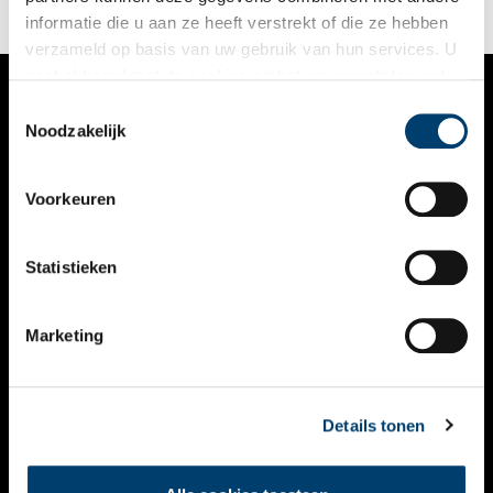
informatie die u aan ze heeft verstrekt of die ze hebben
verzameld op basis van uw gebruik van hun services. U
gaat akkoord met de cookies en het
privacystatement
als u onze website blijft gebruiken.
Toestemmingsselectie
VERHALEN
Noodzakelijk
NIEUWS
Voorkeuren
KALENDER
THEMA’S
Statistieken
ACTIVITEITEN
Marketing
VIDEO’S
OVER ONS
Details tonen
CONTACT