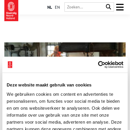
NL
EN
Deze website maakt gebruik van cookies
Texelse musea zoeken nieuwe vrijwilligers
We gebruiken cookies om content en advertenties te
Per 1 april gaan de musea die in wintersluiting zijn geweest
weer open! Dat geldt ook voor de Oudheidkamer, die als
personaliseren, om functies voor social media te bieden
vanouds van april t/m oktober te bezoeken is. Voor het knusse
en om ons websiteverkeer te analyseren. Ook delen we
museum in het centrum van Den Burg is versterking van de
informatie over uw gebruik van onze site met onze
1 min
vrijwilligersploeg heel welkom. Voor Museum Kaap Skil is een
vrijwillige smid een grote wens. Wie biedt zich aan?
partners voor social media, adverteren en analyse. Deze
partners kunnen deze gegevens combineren met andere