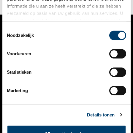
informatie die u aan ze heeft verstrekt of die ze hebben
verzameld op basis van uw gebruik van hun services. U
gaat akkoord met de cookies en het
privacystatement
als u onze website blijft gebruiken.
Toestemmingsselectie
VERHALEN
Noodzakelijk
NIEUWS
Voorkeuren
KALENDER
THEMA’S
Statistieken
ACTIVITEITEN
Marketing
VIDEO’S
OVER ONS
Details tonen
CONTACT