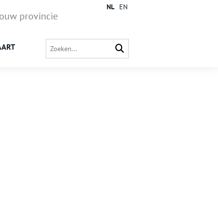
NL
EN
jouw provincie
AART