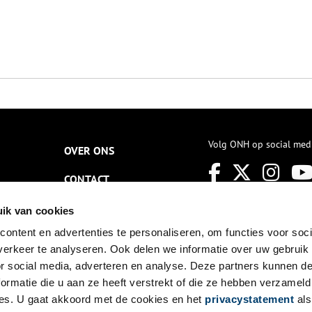
Volg ONH op social med
OVER ONS
CONTACT
NIEUWSBRIEF
ik van cookies
ontent en advertenties te personaliseren, om functies voor soci
DISCLAIMER
erkeer te analyseren. Ook delen we informatie over uw gebruik
PRIVACY
or social media, adverteren en analyse. Deze partners kunnen 
ormatie die u aan ze heeft verstrekt of die ze hebben verzameld
TOEGANKELIJKHEID
es. U gaat akkoord met de cookies en het
privacystatement
als