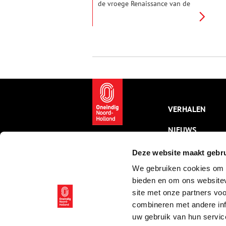
de vroege Renaissance van de
Noordelijke Nederlanden: de
Boterhal. Ooit gebouwd als
gasthuis voor zieken, is het
historische gebouw
tegenwoordig in gebruik als
kunstcentrum.
VERHALEN
NIEUWS
KALENDER
Deze website maakt gebru
We gebruiken cookies om c
THEMA’S
bieden en om ons websitev
ACTIVITEITEN
site met onze partners vo
combineren met andere inf
VIDEO’S
uw gebruik van hun servic