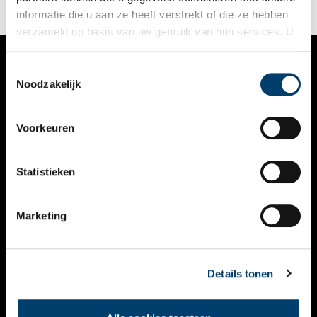
informatie die u aan ze heeft verstrekt of die ze hebben
verzameld op basis van uw gebruik van hun services. U
gaat akkoord met de cookies en het
privacystatement
als u onze website blijft gebruiken.
Toestemmingsselectie
VERHALEN
Noodzakelijk
NIEUWS
Voorkeuren
KALENDER
THEMA’S
Statistieken
ACTIVITEITEN
Marketing
VIDEO’S
OVER ONS
Details tonen
CONTACT