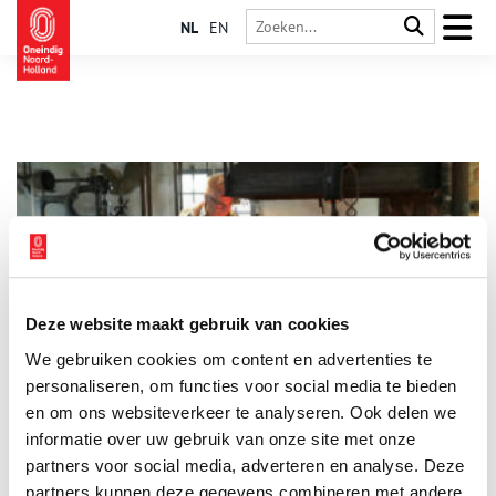
NL
EN
Deze website maakt gebruik van cookies
Texelse musea zoeken nieuwe vrijwilligers
We gebruiken cookies om content en advertenties te
Per 1 april gaan de musea die in wintersluiting zijn geweest
weer open! Dat geldt ook voor de Oudheidkamer, die als
personaliseren, om functies voor social media te bieden
vanouds van april t/m oktober te bezoeken is. Voor het knusse
en om ons websiteverkeer te analyseren. Ook delen we
museum in het centrum van Den Burg is versterking van de
informatie over uw gebruik van onze site met onze
1 min
vrijwilligersploeg heel welkom. Voor Museum Kaap Skil is een
vrijwillige smid een grote wens. Wie biedt zich aan?
partners voor social media, adverteren en analyse. Deze
partners kunnen deze gegevens combineren met andere