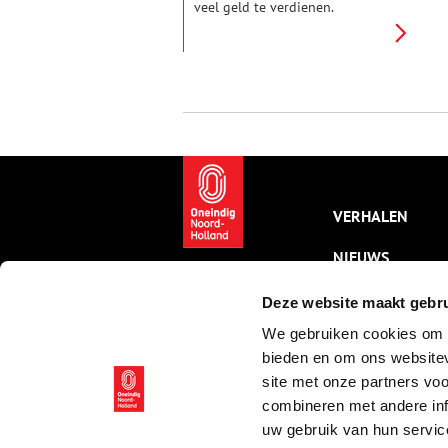
veel geld te verdienen.
Koopman IJsbrand Staats
bouwde een enorm vermogen
op met de handel in stoffen en
garen. Hiermee kon hij in 1730
een hofje voor oudere vrouwen
stichten aan de Jansweg.
VERHALEN
NIEUWS
KALENDER
Deze website maakt gebru
We gebruiken cookies om c
THEMA’S
bieden en om ons websitev
ACTIVITEITEN
site met onze partners vo
combineren met andere inf
VIDEO’S
uw gebruik van hun servic