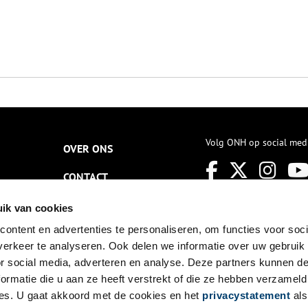
Volg ONH op social med
OVER ONS
CONTACT
NIEUWSBRIEF
ik van cookies
ontent en advertenties te personaliseren, om functies voor soci
DISCLAIMER
erkeer te analyseren. Ook delen we informatie over uw gebruik
PRIVACY
or social media, adverteren en analyse. Deze partners kunnen 
ormatie die u aan ze heeft verstrekt of die ze hebben verzameld
TOEGANKELIJKHEID
es. U gaat akkoord met de cookies en het
privacystatement
als