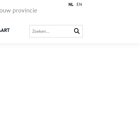
NL
EN
jouw provincie
AART