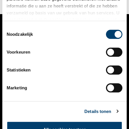
informatie die u aan ze heeft verstrekt of die ze hebben
verzameld op basis van uw gebruik van hun services. U
gaat akkoord met de cookies en het
privacystatement
als u onze website blijft gebruiken.
Toestemmingsselectie
VERHALEN
Noodzakelijk
NIEUWS
Voorkeuren
KALENDER
THEMA’S
Statistieken
ACTIVITEITEN
Marketing
VIDEO’S
OVER ONS
Details tonen
CONTACT