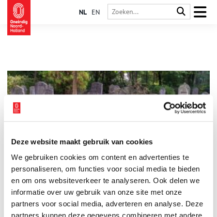
NL
EN
Deze website maakt gebruik van cookies
Oude Begraafplaats Naarden zit vol leven
We gebruiken cookies om content en advertenties te
In de dood is iedereen gelijk. Op de Oude Begraafplaats van
Naarden liggen burgemeesters, muzikanten en erfgooiers dan
personaliseren, om functies voor social media te bieden
ook dwars door elkaar heen. De grafmonumenten lopen uiteen
en om ons websiteverkeer te analyseren. Ook delen we
van vorstelijke familiekapellen tot simpele houten bordjes.
informatie over uw gebruik van onze site met onze
Deze groene omgeving is niet alleen een laatste rustplaats,
maar ook een plek van stilte en inkeer voor de inwoners van
partners voor social media, adverteren en analyse. Deze
Naarden en Bussum.
partners kunnen deze gegevens combineren met andere