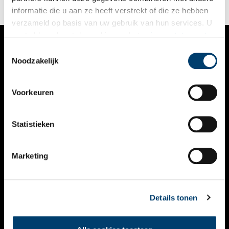
werden al snel Fröbelscholen genoemd.
informatie die u aan ze heeft verstrekt of die ze hebben
verzameld op basis van uw gebruik van hun services. U
gaat akkoord met de cookies en het
privacystatement
als u onze website blijft gebruiken.
Toestemmingsselectie
VERHALEN
Noodzakelijk
NIEUWS
Voorkeuren
KALENDER
THEMA’S
Statistieken
ACTIVITEITEN
Marketing
VIDEO’S
OVER ONS
Details tonen
CONTACT