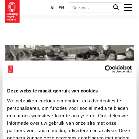
NL
EN
Deze website maakt gebruik van cookies
Modern kleuteronderwijs in Alkmaar
We gebruiken cookies om content en advertenties te
Het was de Duitse opvoedkundige en onderwijsvernieuwer
Friedrich Fröbel die de eerste kleuterschool oprichtte aan het
personaliseren, om functies voor social media te bieden
begin van de negentiende eeuw. Spelenderwijs wilde hij de
en om ons websiteverkeer te analyseren. Ook delen we
kinderen de basisprincipes van het leven leren. In zijn
informatie over uw gebruik van onze site met onze
methode benadrukte hij de zelfwerkzaamheid en eigen
creativiteit van de kinderen. Ook natuurbeleving vond hij erg
partners voor social media, adverteren en analyse. Deze
belangrijk. Kleuterscholen die volgens zijn methode werkten,
partners kunnen deze gegevens combineren met andere