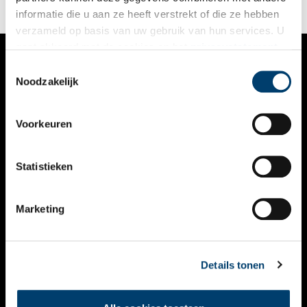
informatie die u aan ze heeft verstrekt of die ze hebben
verzameld op basis van uw gebruik van hun services. U
gaat akkoord met de cookies en het
privacystatement
als u onze website blijft gebruiken.
Toestemmingsselectie
VERHALEN
Noodzakelijk
NIEUWS
Voorkeuren
KALENDER
THEMA’S
Statistieken
ACTIVITEITEN
Marketing
VIDEO’S
OVER ONS
Details tonen
CONTACT