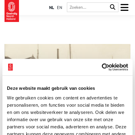
NL
EN
Deze website maakt gebruik van cookies
Alkmaar op de kaart: Noordhollandsch Kanaal
We gebruiken cookies om content en advertenties te
‘Als je in Alkmaar komt, dan struikel je over het kanaal’, aldus
Harry de Raad, coördinator dienstverlening bij het Regionaal
personaliseren, om functies voor social media te bieden
Archief Alkmaar. De komst van het Noordhollandsch Kanaal
en om ons websiteverkeer te analyseren. Ook delen we
schudde Alkmaar wakker, maar betekende een opoffering van
informatie over uw gebruik van onze site met onze
het oude stadshart.
partners voor social media, adverteren en analyse. Deze
partners kunnen deze gegevens combineren met andere