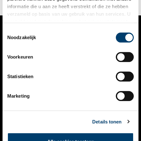
informatie die u aan ze heeft verstrekt of die ze hebben
verzameld op basis van uw gebruik van hun services. U
gaat akkoord met de cookies en het
privacystatement
als u onze website blijft gebruiken.
Toestemmingsselectie
VERHALEN
Noodzakelijk
NIEUWS
Voorkeuren
KALENDER
THEMA’S
Statistieken
ACTIVITEITEN
Marketing
VIDEO’S
OVER ONS
Details tonen
CONTACT