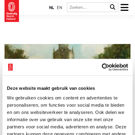
NL
EN
Deze website maakt gebruik van cookies
6000 gasvlammetjes verlichtten het Paleis voor Volksvlijt
We gebruiken cookies om content en advertenties te
Het is ‘een enorme suikertaart van ijzer en glas’, maar ook een
‘ondeugdelijk tochtgat.’ En toch is het in 1864 geopende
personaliseren, om functies voor social media te bieden
Paleis voor Volksvlijt 65 jaar lang een zeer geliefde plek van
en om ons websiteverkeer te analyseren. Ook delen we
vermaak aan het Amsterdamse Frederiksplein. Tot een alles
informatie over uw gebruik van onze site met onze
verzengende brand daar een eind aan maakt.
partners voor social media, adverteren en analyse. Deze
partners kunnen deze gegevens combineren met andere