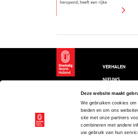
heropend, heeft een rijke
historie.
VERHALEN
NIEUWS
KALENDER
Deze website maakt gebru
We gebruiken cookies om c
THEMA’S
bieden en om ons websitev
ACTIVITEITEN
site met onze partners vo
combineren met andere inf
VIDEO’S
uw gebruik van hun servic