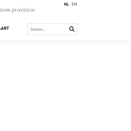
NL
EN
jouw provincie
AART