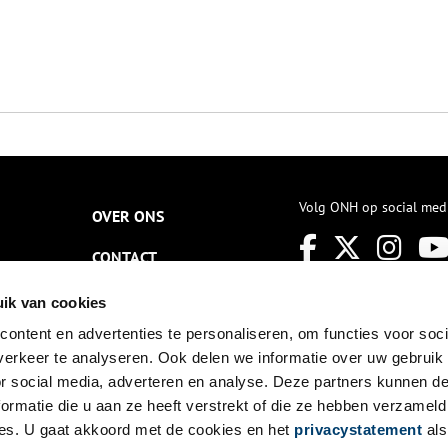
Volg ONH op social med
OVER ONS
CONTACT
NIEUWSBRIEF
ik van cookies
ontent en advertenties te personaliseren, om functies voor soci
DISCLAIMER
erkeer te analyseren. Ook delen we informatie over uw gebruik
PRIVACY
or social media, adverteren en analyse. Deze partners kunnen 
ormatie die u aan ze heeft verstrekt of die ze hebben verzameld
TOEGANKELIJKHEID
es. U gaat akkoord met de cookies en het
privacystatement
als