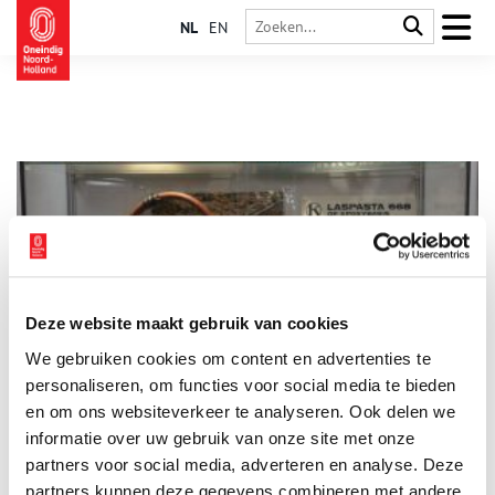
NL
EN
Deze website maakt gebruik van cookies
Forbo Flooring: Schotse uitvinding wordt door ‘de Lum’
We gebruiken cookies om content en advertenties te
geperfectioneerd
personaliseren, om functies voor social media te bieden
Aan het eind van de negentiende eeuw loopt de vraag naar
lijnolie en zeildoek sterk terug. De opmars van petroleum als
en om ons websiteverkeer te analyseren. Ook delen we
brandstof en de opkomst van stoomschepen vormen een
informatie over uw gebruik van onze site met onze
gevaar voor het voortbestaan van de rolrederij voor zeildoek
partners voor social media, adverteren en analyse. Deze
en de lijnoliemolen van de familie Kaars Sijpestein. Een
Schotse uitvinding betekent echter de redding voor de
partners kunnen deze gegevens combineren met andere