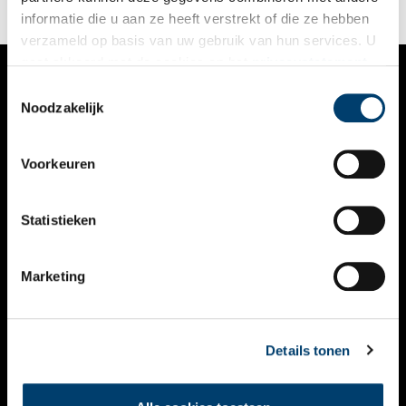
informatie die u aan ze heeft verstrekt of die ze hebben
verzameld op basis van uw gebruik van hun services. U
gaat akkoord met de cookies en het
privacystatement
als u onze website blijft gebruiken.
Toestemmingsselectie
VERHALEN
Noodzakelijk
NIEUWS
Voorkeuren
KALENDER
THEMA’S
Statistieken
ACTIVITEITEN
Marketing
VIDEO’S
OVER ONS
Details tonen
CONTACT