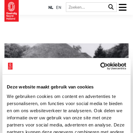
NL
EN
Deze website maakt gebruik van cookies
Rondje langs villa’s in Bergen (NH)
We gebruiken cookies om content en advertenties te
Tijdens dit rondje lopen we (in gedachten) van de Herenweg
via de Eeuwigelaan richting het dorp Bergen (NH). Onderweg
personaliseren, om functies voor social media te bieden
passeren we karakteristieke boerderijen, (verdwenen)
en om ons websiteverkeer te analyseren. Ook delen we
buitenplaatsen en moderne villa’s. Loop je mee?
informatie over uw gebruik van onze site met onze
partners voor social media, adverteren en analyse. Deze
partners kunnen deze gegevens combineren met andere