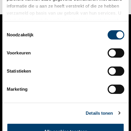
informatie die u aan ze heeft verstrekt of die ze hebben
verzameld op basis van uw gebruik van hun services. U
gaat akkoord met de cookies en het
privacystatement
als u onze website blijft gebruiken.
Toestemmingsselectie
VERHALEN
Noodzakelijk
NIEUWS
Voorkeuren
KALENDER
THEMA’S
Statistieken
ACTIVITEITEN
Marketing
VIDEO’S
OVER ONS
Details tonen
CONTACT