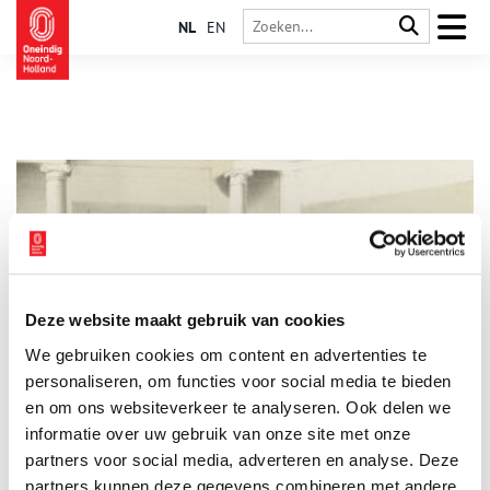
NL
EN
Deze website maakt gebruik van cookies
De prenten van Frans Buffa & Zonen
We gebruiken cookies om content en advertenties te
De kunst-voor-iedereen-gedachte bestaat al langer dan je zou
denken. De kunsthandel Frans Buffa & Zonen uit Amsterdam
personaliseren, om functies voor social media te bieden
was hier meester in. Zij behaalden grote successen met hun
en om ons websiteverkeer te analyseren. Ook delen we
gegraveerde reproducties van bestaande kunstwerken.
informatie over uw gebruik van onze site met onze
partners voor social media, adverteren en analyse. Deze
partners kunnen deze gegevens combineren met andere