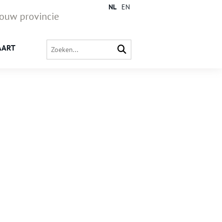
NL
EN
jouw provincie
AART