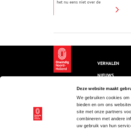
het nu eens niet over de
raamprostitutie, maar over de
bonte verzameling van
bewoners, ondernemers,
sekswerkers en studenten die
zonder al te veel conflicten dit
oude stukje Amsterdam bevolkt.
VERHALEN
NIEUWS
KALENDER
Deze website maakt gebru
We gebruiken cookies om c
THEMA’S
bieden en om ons websitev
ACTIVITEITEN
site met onze partners vo
combineren met andere inf
VIDEO’S
uw gebruik van hun servic