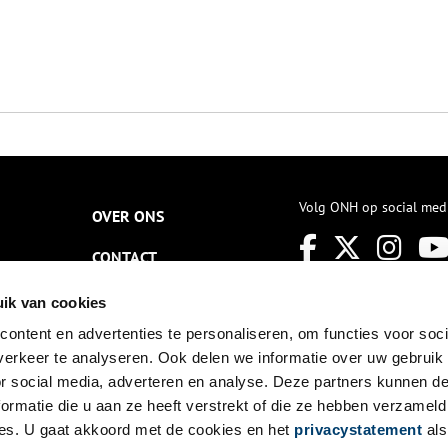
Volg ONH op social med
OVER ONS
CONTACT
NIEUWSBRIEF
ik van cookies
ontent en advertenties te personaliseren, om functies voor soci
DISCLAIMER
erkeer te analyseren. Ook delen we informatie over uw gebruik
PRIVACY
or social media, adverteren en analyse. Deze partners kunnen 
ormatie die u aan ze heeft verstrekt of die ze hebben verzameld
TOEGANKELIJKHEID
es. U gaat akkoord met de cookies en het
privacystatement
als