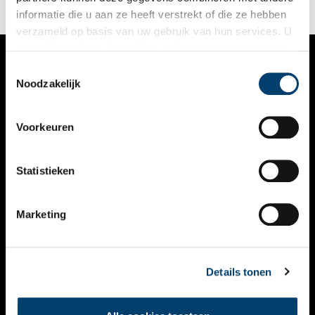
informatie die u aan ze heeft verstrekt of die ze hebben
verzameld op basis van uw gebruik van hun services. U
gaat akkoord met de cookies en het
privacystatement
als u onze website blijft gebruiken.
Toestemmingsselectie
VERHALEN
Noodzakelijk
NIEUWS
Voorkeuren
KALENDER
THEMA’S
Statistieken
ACTIVITEITEN
Marketing
VIDEO’S
OVER ONS
Details tonen
CONTACT