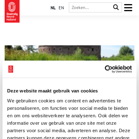
NL
EN
Deze website maakt gebruik van cookies
Fort Uitermeer
We gebruiken cookies om content en advertenties te
Fort Uitermeer behoort tot zowel de Stelling van Amsterdam
als de Nieuwe Hollandse Waterlinie. Het fort moest de
personaliseren, om functies voor social media te bieden
landdoorgangen tussen het Naardermeer en de Vecht, de ‘s-
en om ons websiteverkeer te analyseren. Ook delen we
Gravelandsevaart met weg en de spoorweg Amsterdam –
informatie over uw gebruik van onze site met onze
Amersfoort beschermen.
partners voor social media, adverteren en analyse. Deze
partners kunnen deze gegevens combineren met andere