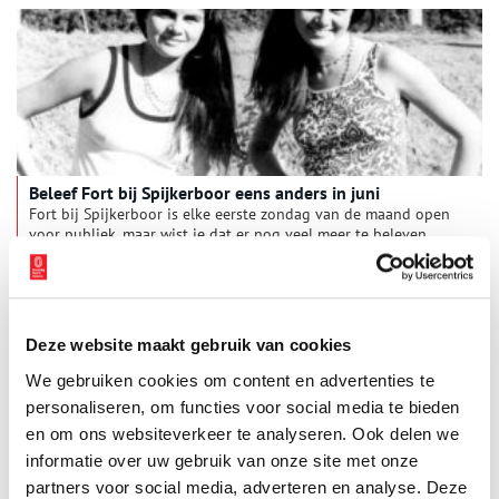
Beleef Fort bij Spijkerboor eens anders in juni
Fort bij Spijkerboor is elke eerste zondag van de maand open
voor publiek, maar wist je dat er nog veel meer te beleven
valt? Op zondag 21 juni organiseert Natuurmonumenten een
bijzondere activiteit waarmee je het fort en zijn omgeving op
1 min
een andere manier ervaart.
Deze website maakt gebruik van cookies
We gebruiken cookies om content en advertenties te
personaliseren, om functies voor social media te bieden
en om ons websiteverkeer te analyseren. Ook delen we
informatie over uw gebruik van onze site met onze
partners voor social media, adverteren en analyse. Deze