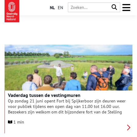
NL
EN
Vaderdag tussen de vestingmuren
Op zondag 21 juni opent Fort bij Spijkerboor zijn deuren weer
voor publiek tijdens een open dag van 11.00 tot 16.00 uur.
Bezoekers zijn welkom om dit bijzondere fort van de Stelling
van Amsterdam te ontdekken, midden in de natuur. Er zijn
1 min
rondleidingen met een gids, maar je kunt het fort ook op
eigen gelegenheid bekijken met een plattegrond en een
aangegeven looproute.