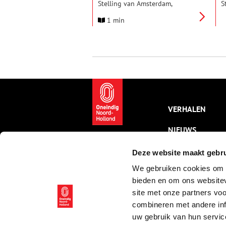
Stelling van Amsterdam,
S
onderdeel van de Hollandse
O
1 min
Waterlinies en UNESCO
f
Werelderfgoed. Bekijk dit
e
bijzondere fort op 15 augustus
K
eens vanbinnen.
p
VERHALEN
NIEUWS
KALENDER
Deze website maakt gebru
We gebruiken cookies om c
THEMA’S
bieden en om ons websitev
ACTIVITEITEN
site met onze partners vo
combineren met andere inf
VIDEO’S
uw gebruik van hun servic