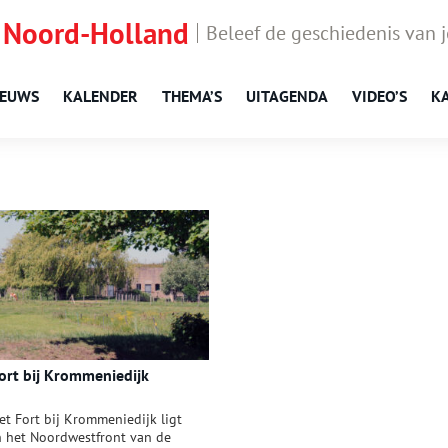
 Noord-Holland
Beleef de geschiedenis van 
IEUWS
KALENDER
THEMA’S
UITAGENDA
VIDEO’S
K
ort bij Krommeniedijk
et Fort bij Krommeniedijk ligt
n het Noordwestfront van de