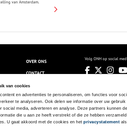
telling van Amsterdam.
orspronkelijk beschermde het
ort de waterweg de Krommenie
n de weg van Uitgeest naar
rommenie: twee kwetsbare
unten in de verdediging.
Volg ONH op social med
OVER ONS
CONTACT
NIEUWSBRIEF
ik van cookies
ontent en advertenties te personaliseren, om functies voor soci
DISCLAIMER
erkeer te analyseren. Ook delen we informatie over uw gebruik
PRIVACY
or social media, adverteren en analyse. Deze partners kunnen 
ormatie die u aan ze heeft verstrekt of die ze hebben verzameld
TOEGANKELIJKHEID
es. U gaat akkoord met de cookies en het
privacystatement
als