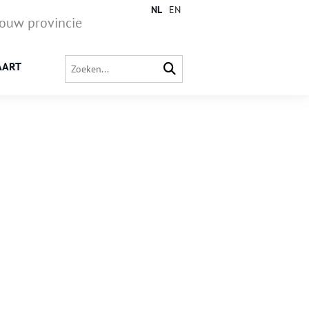
NL
EN
jouw provincie
AART