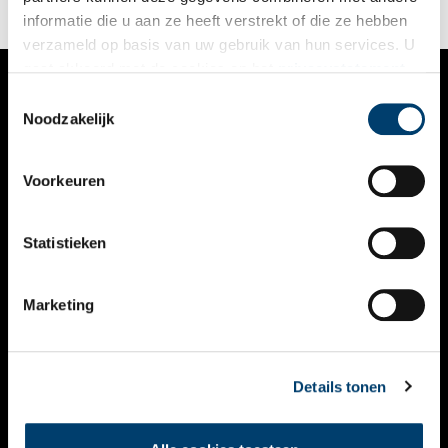
informatie die u aan ze heeft verstrekt of die ze hebben
verzameld op basis van uw gebruik van hun services. U
gaat akkoord met de cookies en het
privacystatement
als u onze website blijft gebruiken.
Toestemmingsselectie
VERHALEN
Noodzakelijk
NIEUWS
Voorkeuren
KALENDER
THEMA’S
Statistieken
ACTIVITEITEN
Marketing
VIDEO’S
OVER ONS
Details tonen
CONTACT