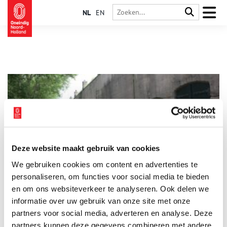
NL
EN
Deze website maakt gebruik van cookies
Fort bij Edam
We gebruiken cookies om content en advertenties te
Fort bij Edam ligt in het meest noordoostelijke punt van de
Stelling van Amsterdam en maakt onderdeel uit van het
personaliseren, om functies voor social media te bieden
Noordfront. Het fort is één van de laatst gebouwde
en om ons websiteverkeer te analyseren. Ook delen we
stellingforten, maar ook één van de best bewaarde.
informatie over uw gebruik van onze site met onze
partners voor social media, adverteren en analyse. Deze
partners kunnen deze gegevens combineren met andere