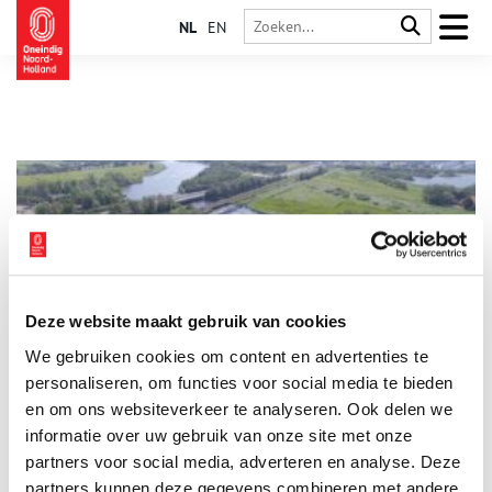
NL
EN
Deze website maakt gebruik van cookies
Fort bij de Liebrug
We gebruiken cookies om content en advertenties te
Het Fort bij de Liebrug ligt aan de spoorlijn Haarlem-
Amsterdam, de oudste spoorverbinding van ons land. Het
personaliseren, om functies voor social media te bieden
moest zowel de spoorlijn, de weg tussen Amsterdam en
en om ons websiteverkeer te analyseren. Ook delen we
Haarlem én de nabijgelegen trekvaart verdedigen. Fort bij de
informatie over uw gebruik van onze site met onze
Liebrug behoort tot het Westfront van de Stelling van
Amsterdam.
partners voor social media, adverteren en analyse. Deze
partners kunnen deze gegevens combineren met andere