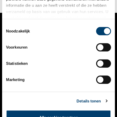
informatie die u aan ze heeft verstrekt of die ze hebben
verzameld op basis van uw gebruik van hun services. U
gaat akkoord met de cookies en het
privacystatement
als u onze website blijft gebruiken.
Toestemmingsselectie
VERHALEN
Noodzakelijk
NIEUWS
Voorkeuren
KALENDER
THEMA’S
Statistieken
ACTIVITEITEN
Marketing
VIDEO’S
OVER ONS
Details tonen
CONTACT