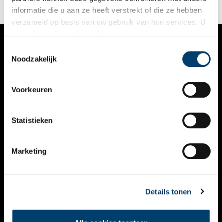
informatie die u aan ze heeft verstrekt of die ze hebben
verzameld op basis van uw gebruik van hun services. U
gaat akkoord met de cookies en het
privacystatement
als u onze website blijft gebruiken.
Toestemmingsselectie
VERHALEN
Noodzakelijk
NIEUWS
Voorkeuren
KALENDER
THEMA’S
Statistieken
ACTIVITEITEN
Marketing
VIDEO’S
OVER ONS
Details tonen
CONTACT