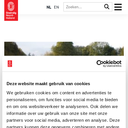
NL
EN
Deze website maakt gebruik van cookies
Fort aan de Winkel
We gebruiken cookies om content en advertenties te
Fort aan de Winkel is eigenlijk een fort dat niet voltooid werd
met bomvrije gebouwen. Die betonnen gebouwen die op deze
personaliseren, om functies voor social media te bieden
plek zouden komen, zijn nooit gebouwd. Het fort is vernoemd
en om ons websiteverkeer te analyseren. Ook delen we
naar het veenriviertje dat erlangs stroomt en ligt in het
informatie over uw gebruik van onze site met onze
Zuidfront van de Stelling van Amsterdam.
partners voor social media, adverteren en analyse. Deze
partners kunnen deze gegevens combineren met andere