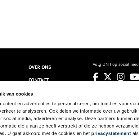
Volg ONH op social med
OVER ONS
CONTACT
NIEUWSBRIEF
ik van cookies
ontent en advertenties te personaliseren, om functies voor soci
DISCLAIMER
erkeer te analyseren. Ook delen we informatie over uw gebruik
PRIVACY
or social media, adverteren en analyse. Deze partners kunnen 
ormatie die u aan ze heeft verstrekt of die ze hebben verzameld
TOEGANKELIJKHEID
es. U gaat akkoord met de cookies en het
privacystatement
als