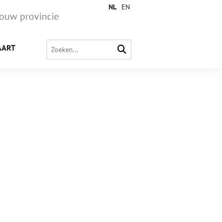
NL
EN
jouw provincie
AART