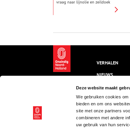
vraag naar lijnolie en zeildoek
sterk terug. De opmars van
petroleum als brandstof en de
opkomst van stoomschepen
vormen een gevaar voor het
voortbestaan van de rolrederij
voor zeildoek en de
lijnoliemolen van de familie
Kaars Sijpestein. Een Schotse
uitvinding betekent echter de
redding voor de
familieonderneming.
VERHALEN
Honderdzestien jaar later
verlaten nog dagelijks enorme
NIEUWS
rollen linoleum de Forbo
Flooring fabriek in Assendelft.
KALENDER
Deze website maakt gebru
We gebruiken cookies om c
THEMA’S
bieden en om ons websitev
ACTIVITEITEN
site met onze partners vo
combineren met andere inf
VIDEO’S
uw gebruik van hun servic