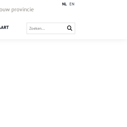
NL
EN
jouw provincie
AART