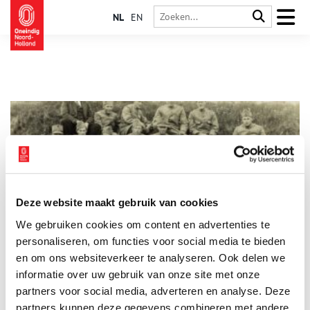
NL
EN
Deze website maakt gebruik van cookies
Verzetsman Rinus Dubelaar en de Naardense wapenroof
We gebruiken cookies om content en advertenties te
Al vroeg in de oorlog ontstaat in Naarden één van de eerste
verzetsgroepen van Nederland. Onder leiding van Marinus
personaliseren, om functies voor social media te bieden
Dubelaar stelen zij in de zomer van 1940 explosieven, wapens
en om ons websiteverkeer te analyseren. Ook delen we
en munitie onder de neus van de Duitse bezetter uit een
informatie over uw gebruik van onze site met onze
wapendepot in de vesting. Maar als er verraad in het spel
komt, zijn de consequenties groot.
partners voor social media, adverteren en analyse. Deze
partners kunnen deze gegevens combineren met andere