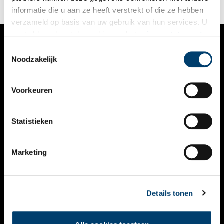
informatie die u aan ze heeft verstrekt of die ze hebben
verzameld op basis van uw gebruik van hun services. U
gaat akkoord met de cookies en het
privacystatement
als u onze website blijft gebruiken.
Toestemmingsselectie
VERHALEN
Noodzakelijk
NIEUWS
Voorkeuren
KALENDER
THEMA’S
Statistieken
ACTIVITEITEN
Marketing
VIDEO’S
OVER ONS
Details tonen
CONTACT