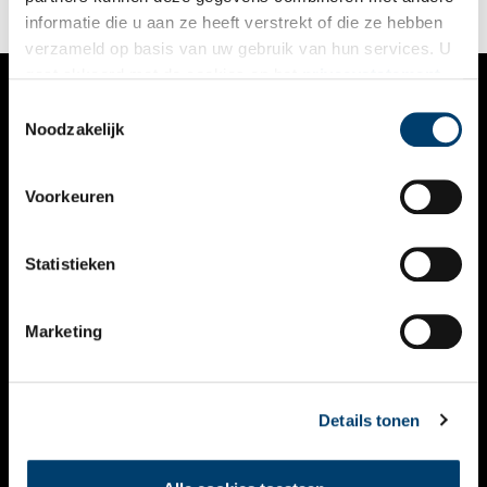
informatie die u aan ze heeft verstrekt of die ze hebben
verzameld op basis van uw gebruik van hun services. U
gaat akkoord met de cookies en het
privacystatement
als u onze website blijft gebruiken.
Toestemmingsselectie
VERHALEN
Noodzakelijk
NIEUWS
Voorkeuren
KALENDER
THEMA’S
Statistieken
ACTIVITEITEN
Marketing
VIDEO’S
OVER ONS
Details tonen
CONTACT