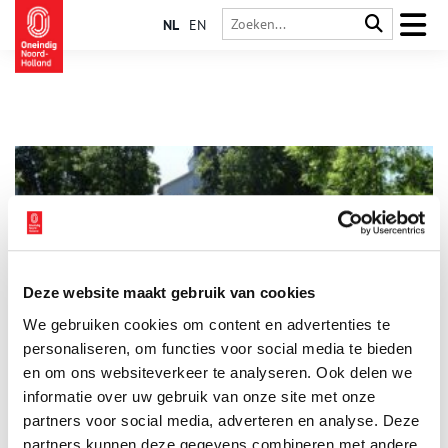
NL
EN
Deze website maakt gebruik van cookies
Monumenten op de bodem van het meer
We gebruiken cookies om content en advertenties te
Is Hoofddorp een plaats waar je rond kunt dwalen? Nou en of.
Loop (in gedachten) maar even mee langs de Hoofdvaart en
personaliseren, om functies voor social media te bieden
verbaas je over wat er te zien is. Hier, op de bodem van het
en om ons websiteverkeer te analyseren. Ook delen we
droog gepompte Haarlemmermeer, stichtten de pioniers een
informatie over uw gebruik van onze site met onze
dorpje. Op het kruispunt van twee vaarten. Kruisdorp heette
het. Het Hoofddorp van nu met monumentale panden.
partners voor social media, adverteren en analyse. Deze
partners kunnen deze gegevens combineren met andere