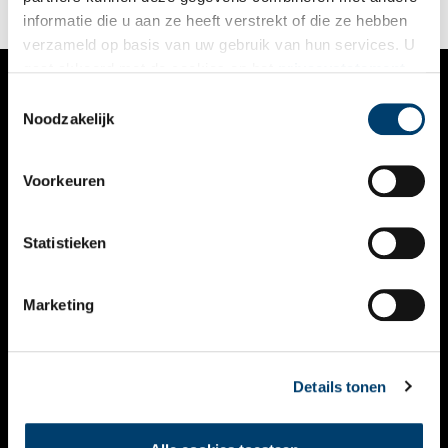
informatie die u aan ze heeft verstrekt of die ze hebben
verzameld op basis van uw gebruik van hun services. U
gaat akkoord met de cookies en het
privacystatement
als u onze website blijft gebruiken.
Toestemmingsselectie
VERHALEN
Noodzakelijk
NIEUWS
Voorkeuren
KALENDER
THEMA’S
Statistieken
ACTIVITEITEN
Marketing
VIDEO’S
OVER ONS
Details tonen
CONTACT