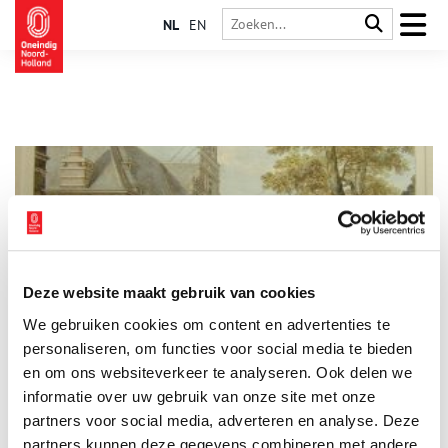
NL
EN
Deze website maakt gebruik van cookies
Westfriese handel en scheepvaart
We gebruiken cookies om content en advertenties te
In september 2010 werd in het Westfries Archief het oudste
aandeel van de Verenigde Oost-Indische Compagnie (VOC)
personaliseren, om functies voor social media te bieden
gevonden. Het was in 1606 uitgegeven door de VOC-kamer in
en om ons websiteverkeer te analyseren. Ook delen we
Enkhuizen. De West-Friese havensteden speelden een grote rol
informatie over uw gebruik van onze site met onze
in de (inter)nationale handelsvaart van die tijd.
partners voor social media, adverteren en analyse. Deze
partners kunnen deze gegevens combineren met andere