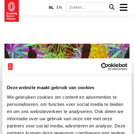
NL
EN
Deze website maakt gebruik van cookies
Tentoonstelling Flower Power brengt kunst en licht naar
We gebruiken cookies om content en advertenties te
Aalsmeerse watertoren
personaliseren, om functies voor social media te bieden
Het Flower Art Museum presenteert dit winterseizoen een pop-
up tentoonstelling in de monumentale watertoren in Aalsmeer.
en om ons websiteverkeer te analyseren. Ook delen we
Van 18 december tot en met 15 februari staat “Flower Power in
informatie over uw gebruik van onze site met onze
the Water Tower” in het teken van kunst, natuur en licht, op
1 min
partners voor social media, adverteren en analyse. Deze
een unieke plek waar de hoogte, akoestiek en karakteristieke
betonstructuur een bijzondere ervaring creëren.
partners kunnen deze gegevens combineren met andere