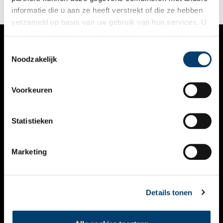
informatie die u aan ze heeft verstrekt of die ze hebben
verzameld op basis van uw gebruik van hun services. U
gaat akkoord met de cookies en het
privacystatement
als u onze website blijft gebruiken.
Toestemmingsselectie
VERHALEN
Noodzakelijk
NIEUWS
Voorkeuren
KALENDER
THEMA’S
Statistieken
ACTIVITEITEN
Marketing
VIDEO’S
OVER ONS
Details tonen
CONTACT