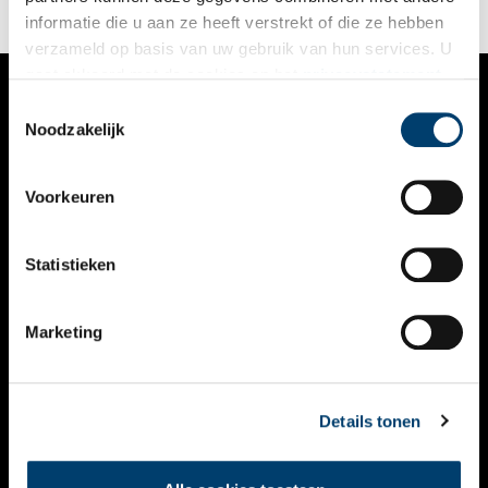
informatie die u aan ze heeft verstrekt of die ze hebben
verzameld op basis van uw gebruik van hun services. U
gaat akkoord met de cookies en het
privacystatement
als u onze website blijft gebruiken.
Toestemmingsselectie
VERHALEN
Noodzakelijk
NIEUWS
Voorkeuren
KALENDER
THEMA’S
Statistieken
ACTIVITEITEN
Marketing
VIDEO’S
OVER ONS
Details tonen
CONTACT