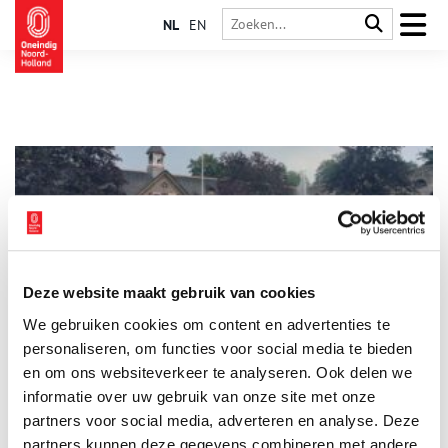
NL
EN
Deze website maakt gebruik van cookies
De Bazel in Bussum
We gebruiken cookies om content en advertenties te
De Helderse architect K.P.C. de Bazel is vooral bekend van zijn
ontwerp voor het monumentale hoofdkantoor van de
personaliseren, om functies voor social media te bieden
Nederlandsche Handel-Maatschappij in Amsterdam, een
en om ons websiteverkeer te analyseren. Ook delen we
gebouw dat zijn naam draagt. Maar weinig mensen weten dat
informatie over uw gebruik van onze site met onze
hij ook in het Gooi actief is geweest. In zijn woonplaats
Bussum ontwierp hij woningen, parken en zelfs een heuse
partners voor social media, adverteren en analyse. Deze
modelmelkerij.
partners kunnen deze gegevens combineren met andere