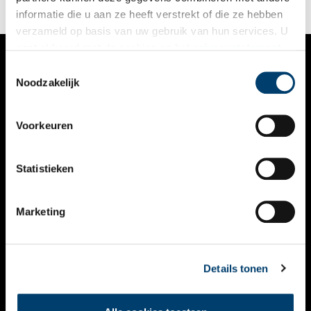
informatie die u aan ze heeft verstrekt of die ze hebben
verzameld op basis van uw gebruik van hun services. U
gaat akkoord met de cookies en het
privacystatement
als u onze website blijft gebruiken.
Toestemmingsselectie
VERHALEN
Noodzakelijk
NIEUWS
Voorkeuren
KALENDER
THEMA’S
Statistieken
ACTIVITEITEN
Marketing
VIDEO’S
OVER ONS
Details tonen
CONTACT