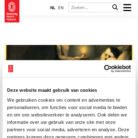
NL
EN
Deze website maakt gebruik van cookies
12 mei: Internationale Dag van de Verpleging
We gebruiken cookies om content en advertenties te
Op 12 mei vieren we de Internationale Dag van de Verpleging.
Op deze dag wordt er aandacht besteed aan verpleegkundigen
personaliseren, om functies voor social media te bieden
en hun bijdrage aan de gezondheidszorg. Dat het om een
en om ons websiteverkeer te analyseren. Ook delen we
essentieel beroep gaat bleek nogmaals tijdens de coronacrisis.
informatie over uw gebruik van onze site met onze
Massaal hingen mensen een wit shirt met daarop een rood
hart voor de ramen om hun steun te betuigen. Maar hoe is dit
partners voor social media, adverteren en analyse. Deze
belangrijke beroep eigenlijk ontstaan?
partners kunnen deze gegevens combineren met andere