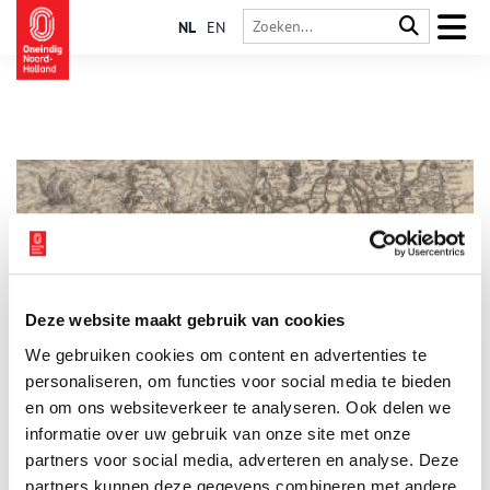
NL
EN
Deze website maakt gebruik van cookies
Een erfenis van duizend jaar
We gebruiken cookies om content en advertenties te
Wat vertelt archeologie over hoe we vandaag de dag met
water omgaan? Volgens archeoloog Jan-Willem Oudhof van de
personaliseren, om functies voor social media te bieden
Alliantie Markermeerdijken heel veel. “De geschiedenis van het
en om ons websiteverkeer te analyseren. Ook delen we
gebied achter de 33 km lange dijkversterking laat zien hoe we
informatie over uw gebruik van onze site met onze
al meer dan duizend jaar proberen te leven met water – én hoe
de keuzes van toen doorwerken in het hier en nu.”
partners voor social media, adverteren en analyse. Deze
partners kunnen deze gegevens combineren met andere