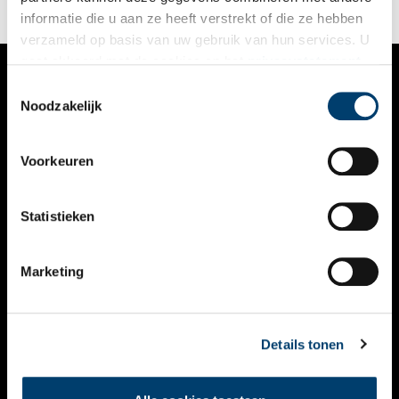
informatie die u aan ze heeft verstrekt of die ze hebben
verzameld op basis van uw gebruik van hun services. U
gaat akkoord met de cookies en het
privacystatement
als u onze website blijft gebruiken.
Toestemmingsselectie
VERHALEN
Noodzakelijk
NIEUWS
Voorkeuren
KALENDER
THEMA’S
Statistieken
ACTIVITEITEN
Marketing
VIDEO’S
OVER ONS
Details tonen
CONTACT