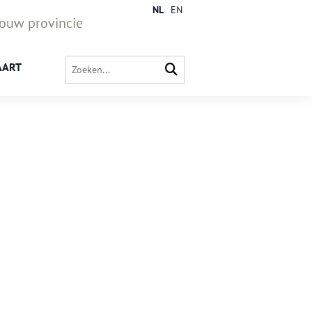
NL
EN
jouw provincie
AART