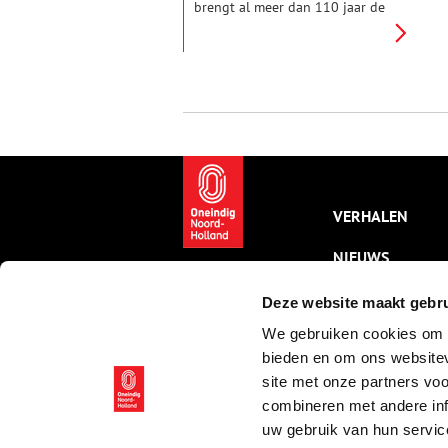
brengt al meer dan 110 jaar de
wereld op het grote doek. In
2020 werden de deuren
gesloten voor een ingrijpende
renovatie. De oudste bioscoop
van Amsterdam met het
karakteristieke Art Deco
interieur ging op 13 maart
2023 weer open. Erfgoed
specialist en fotograaf Anna
Groentjes bracht een bezoek
aan de ‘nieuwe’ bioscoop en
VERHALEN
sprak met medewerker Julien
Staartjes.
NIEUWS
KALENDER
Deze website maakt gebru
We gebruiken cookies om c
THEMA’S
bieden en om ons websitev
ACTIVITEITEN
site met onze partners vo
combineren met andere inf
VIDEO’S
uw gebruik van hun servic