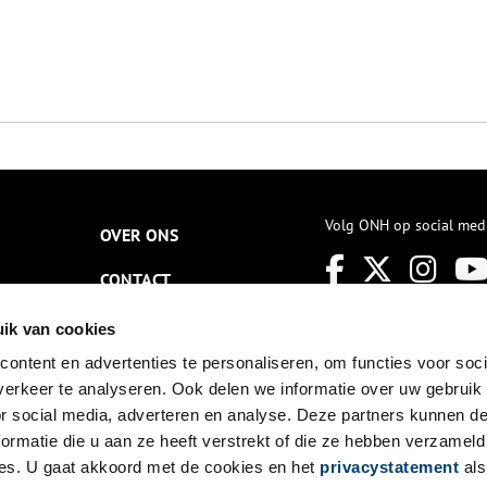
Volg ONH op social med
OVER ONS
CONTACT
NIEUWSBRIEF
ik van cookies
ontent en advertenties te personaliseren, om functies voor soci
DISCLAIMER
erkeer te analyseren. Ook delen we informatie over uw gebruik
PRIVACY
or social media, adverteren en analyse. Deze partners kunnen 
ormatie die u aan ze heeft verstrekt of die ze hebben verzameld
TOEGANKELIJKHEID
es. U gaat akkoord met de cookies en het
privacystatement
als