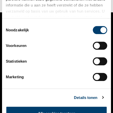
informatie die u aan ze heeft verstrekt of die ze hebben
verzameld op basis van uw gebruik van hun services. U
gaat akkoord met de cookies en het
privacystatement
als u onze website blijft gebruiken.
Toestemmingsselectie
VERHALEN
Noodzakelijk
NIEUWS
Voorkeuren
KALENDER
THEMA’S
Statistieken
ACTIVITEITEN
Marketing
VIDEO’S
OVER ONS
Details tonen
CONTACT