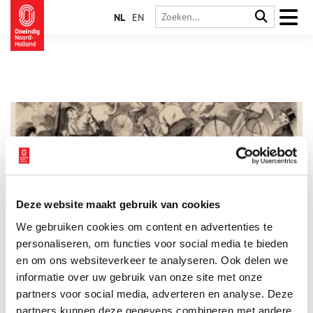
NL
EN
Deze website maakt gebruik van cookies
Onwennig op de fiets
We gebruiken cookies om content en advertenties te
“De oefening is aangenaam en het best bij schaatsenrijden te
vergelijken.” Zo probeerde de firma H.H. Timmer en Co de
personaliseren, om functies voor social media te bieden
Amsterdammers uit te leggen wat fietsen was. Toen zij op 17
en om ons websiteverkeer te analyseren. Ook delen we
maart 1869 bij de Oude Schans Nederlands eerste rijschool
informatie over uw gebruik van onze site met onze
voor vélocipèdes openden, hadden de meeste mensen nog
nooit een fiets gezien. Er was een wereld te veroveren.n
partners voor social media, adverteren en analyse. Deze
partners kunnen deze gegevens combineren met andere