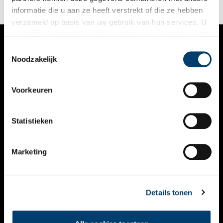
informatie die u aan ze heeft verstrekt of die ze hebben
verzameld op basis van uw gebruik van hun services. U
gaat akkoord met de cookies en het
privacystatement
als u onze website blijft gebruiken.
Toestemmingsselectie
VERHALEN
Noodzakelijk
NIEUWS
Voorkeuren
KALENDER
THEMA’S
Statistieken
ACTIVITEITEN
Marketing
VIDEO’S
OVER ONS
Details tonen
CONTACT