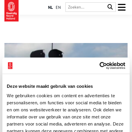
NL
EN
Deze website maakt gebruik van cookies
Fiep Westendorp: meer dan Jip & Janneke
We gebruiken cookies om content en advertenties te
Bij Fiep Westendorp (1916-2004) denken we misschien het
eerst aan Jip en Janneke, maar het oeuvre van de tekenares
personaliseren, om functies voor social media te bieden
was veel groter dan dat. Tekenen vond ze het leukste wat er
en om ons websiteverkeer te analyseren. Ook delen we
was. Ze tekende zelfs zoveel dat na haar dood boekjes en
informatie over uw gebruik van onze site met onze
tekenfilms konden worden gemaakt van het door haar
gemaakte materiaal. Een overzicht van haar leven vol
partners voor social media, adverteren en analyse. Deze
tekeningen.
partners kunnen deze gegevens combineren met andere