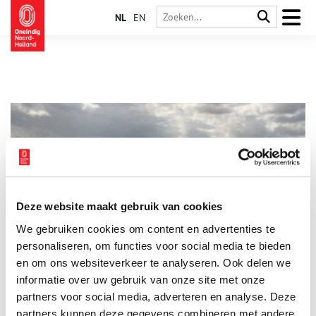
NL
EN
Deze website maakt gebruik van cookies
Romeinen en Russen strijden om het Oer-IJ
We gebruiken cookies om content en advertenties te
In het oude stroomgebied van het Oer-IJ, de driehoek tussen
Velsen, Alkmaar en Zaanstad, heeft flink wat strijd gewoed in
personaliseren, om functies voor social media te bieden
de afgelopen 2000 jaar. Hoe kan het ook anders, met Romeinse
en om ons websiteverkeer te analyseren. Ook delen we
garnizoenen die de opstandige Friezen probeerden te
informatie over uw gebruik van onze site met onze
onderdrukken, Spaanse invasielegers tijdens de Tachtigjarige
Oorlog en Duitse soldaten die bunkers in het landschap
partners voor social media, adverteren en analyse. Deze
opwierpen. Hierover gaat het nieuwe boek ‘2000 jaar strijd in
partners kunnen deze gegevens combineren met andere