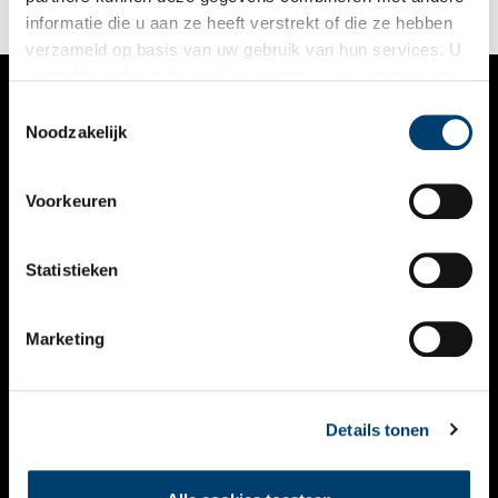
het Oer-IJ landschap’.
informatie die u aan ze heeft verstrekt of die ze hebben
verzameld op basis van uw gebruik van hun services. U
gaat akkoord met de cookies en het
privacystatement
als u onze website blijft gebruiken.
Toestemmingsselectie
VERHALEN
Noodzakelijk
NIEUWS
Voorkeuren
KALENDER
THEMA’S
Statistieken
ACTIVITEITEN
Marketing
VIDEO’S
OVER ONS
Details tonen
CONTACT