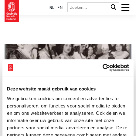
NL
EN
Deze website maakt gebruik van cookies
Ver­kleed­par­tij voor de vrou­wen­zaak
We gebruiken cookies om content en advertenties te
Op 28 februari 1931 vond er een spektakel plaats in het
Stedelijk Museum in Amsterdam. Een historische modeshow
personaliseren, om functies voor social media te bieden
van heldinnen, georganiseerd door de feministes en
en om ons websiteverkeer te analyseren. Ook delen we
Amsterdamse dames. Het was het adembenemende slotstuk
informatie over uw gebruik van onze site met onze
van een campagne om in tijden van economische malaise
fondsen te werven voor de internationale vrouwenbeweging.
partners voor social media, adverteren en analyse. Deze
partners kunnen deze gegevens combineren met andere