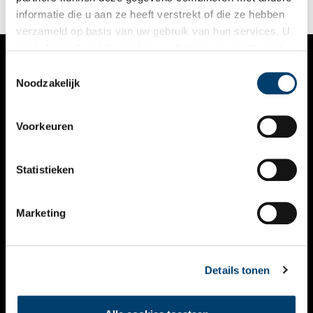
informatie die u aan ze heeft verstrekt of die ze hebben
verzameld op basis van uw gebruik van hun services. U
gaat akkoord met de cookies en het
privacystatement
als u onze website blijft gebruiken.
Toestemmingsselectie
VERHALEN
Noodzakelijk
NIEUWS
Voorkeuren
KALENDER
THEMA’S
Statistieken
ACTIVITEITEN
Marketing
VIDEO’S
OVER ONS
Details tonen
CONTACT