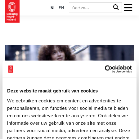
NL
EN
Deze website maakt gebruik van cookies
Liberating Hollywood – Female Filmmakers of 1970s
We gebruiken cookies om content en advertenties te
American Cinema
personaliseren, om functies voor social media te bieden
Met Liberating Hollywood toont Eye Filmmuseum het werk
van vrouwelijke regisseurs in het Amerika van de jaren 70. Ze
en om ons websiteverkeer te analyseren. Ook delen we
pionierden tijdens de tweede feministische golf, maar hun
informatie over uw gebruik van onze site met onze
werk is zelden of nooit in Nederland te zien geweest. Een van
4 min
partners voor social media, adverteren en analyse. Deze
de hoogtepunten is Wanda (1970) van Barbara Loden, die
vanaf 5 maart door Eye wordt uitgebracht in de landelijke
partners kunnen deze gegevens combineren met andere