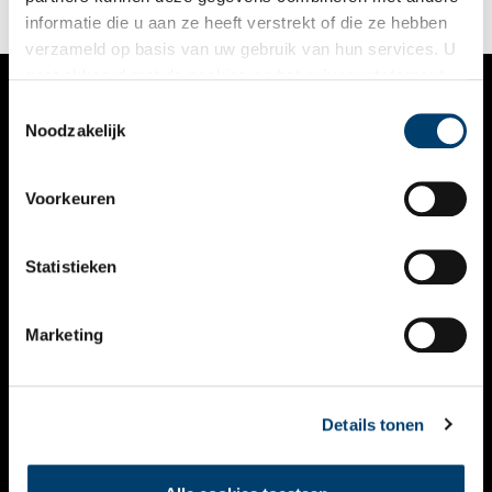
filmtheaters.
informatie die u aan ze heeft verstrekt of die ze hebben
verzameld op basis van uw gebruik van hun services. U
gaat akkoord met de cookies en het
privacystatement
als u onze website blijft gebruiken.
Toestemmingsselectie
VERHALEN
Noodzakelijk
NIEUWS
Voorkeuren
KALENDER
THEMA’S
Statistieken
ACTIVITEITEN
Marketing
VIDEO’S
OVER ONS
Details tonen
CONTACT