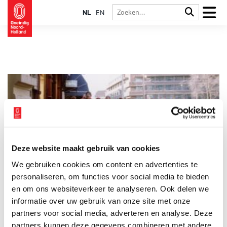
NL
EN
Deze website maakt gebruik van cookies
De Hare Krishna’s van Amsterdam
We gebruiken cookies om content en advertenties te
In de jaren ’70 waren ze daar plotseling. Met kale beschilderde
hoofden, zingend door de Amsterdamse straten: de Hare
personaliseren, om functies voor social media te bieden
Krishna’s. Wie waren deze aanhangers van Krishna en hoe
en om ons websiteverkeer te analyseren. Ook delen we
raakten ze in Amsterdam verzeild?
informatie over uw gebruik van onze site met onze
partners voor social media, adverteren en analyse. Deze
partners kunnen deze gegevens combineren met andere