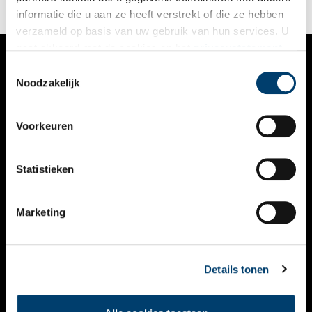
informatie die u aan ze heeft verstrekt of die ze hebben
verzameld op basis van uw gebruik van hun services. U
gaat akkoord met de cookies en het
privacystatement
als u onze website blijft gebruiken.
Toestemmingsselectie
VERHALEN
Noodzakelijk
NIEUWS
Voorkeuren
KALENDER
THEMA’S
Statistieken
ACTIVITEITEN
Marketing
VIDEO’S
OVER ONS
Details tonen
CONTACT