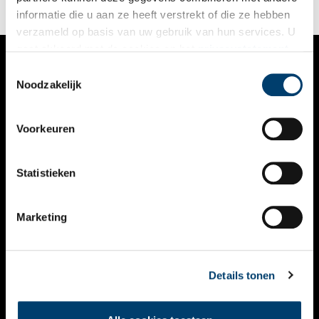
informatie die u aan ze heeft verstrekt of die ze hebben
verzameld op basis van uw gebruik van hun services. U
gaat akkoord met de cookies en het
privacystatement
als u onze website blijft gebruiken.
Toestemmingsselectie
VERHALEN
Noodzakelijk
NIEUWS
Voorkeuren
KALENDER
THEMA’S
Statistieken
ACTIVITEITEN
Marketing
VIDEO’S
OVER ONS
Details tonen
CONTACT