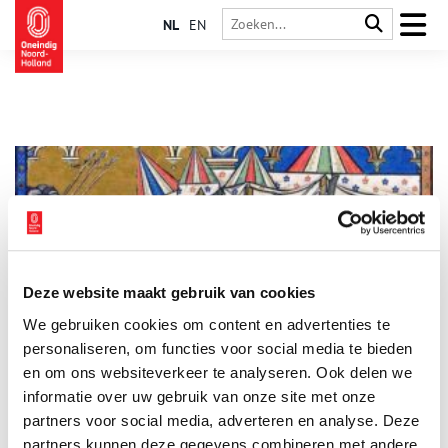
NL
EN
Deze website maakt gebruik van cookies
Fake news in de Middeleeuwen
We gebruiken cookies om content en advertenties te
De middeleeuwse kronieken staan vol met fantastische
beschrijvingen over hoe koningen, bisschoppen en graven aan
personaliseren, om functies voor social media te bieden
hun eind kwamen. Veelal stierven ze een gewelddadige dood
en om ons websiteverkeer te analyseren. Ook delen we
door toedoen van iemand anders. Maar wat is feit en wat is
informatie over uw gebruik van onze site met onze
1 min
fictie? Op donderdag 13 juni wordt in Huis van Hilde het boek
‘Moord ende doodslag’ van Kees Nieuwenhuijsen besproken
partners voor social media, adverteren en analyse. Deze
met een lezing van de auteur zelf.
partners kunnen deze gegevens combineren met andere