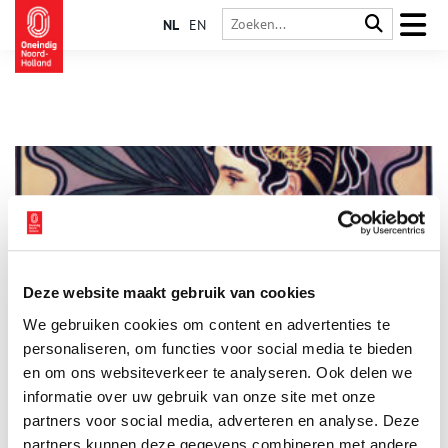
NL
EN
Deze website maakt gebruik van cookies
Fairtrade Amsterdam: van Max Havelaar tot Tony’s
We gebruiken cookies om content en advertenties te
Chocolonely
personaliseren, om functies voor social media te bieden
Amsterdam mag gerust de chocoladehoofdstad van de wereld
genoemd worden. Dagelijks vaart meer dan 600.000 ton cacao
en om ons websiteverkeer te analyseren. Ook delen we
uit West-Afrika de Amsterdamse haven binnen. Ook speelt de
informatie over uw gebruik van onze site met onze
hoofdstad een voortrekkersrol op het gebied van fairtrade. Dit
partners voor social media, adverteren en analyse. Deze
begon al in de negentiende eeuw, toen de Amsterdamse
Multatuli zijn roman Max Havelaar schreef. Vandaag de dag is
partners kunnen deze gegevens combineren met andere