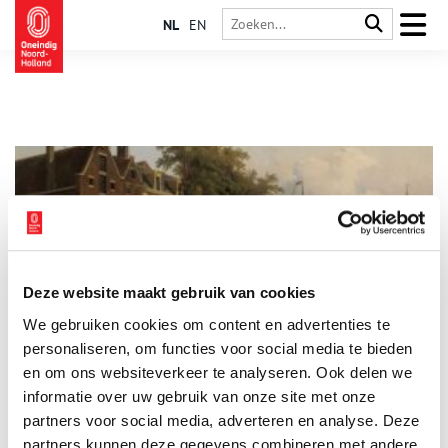
NL
EN
Deze website maakt gebruik van cookies
De Witte Haan: een koloniale familiebrouwerij in
We gebruiken cookies om content en advertenties te
Amsterdam
personaliseren, om functies voor social media te bieden
Het is niet eens een enorme overdrijving dat Amsterdam als
handelsstad begon met bier. Het biertolrecht dat de stad kreeg
en om ons websiteverkeer te analyseren. Ook delen we
in 1323 was in ieder geval een belangrijke aanjager. Het
informatie over uw gebruik van onze site met onze
verklaart ook dat Amsterdam – een stad waar de ingrediënten
partners voor social media, adverteren en analyse. Deze
om te brouwen (schoon water, hop, gerst) niet direct
beschikbaar waren – kon uitgroeien tot een bierstad van
partners kunnen deze gegevens combineren met andere