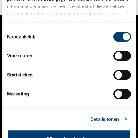
deze vrouwen en wat stond hen te wachten?
informatie die u aan ze heeft verstrekt of die ze hebben
verzameld op basis van uw gebruik van hun services. U
gaat akkoord met de cookies en het
privacystatement
als u onze website blijft gebruiken.
Toestemmingsselectie
VERHALEN
Noodzakelijk
NIEUWS
Voorkeuren
KALENDER
THEMA’S
Statistieken
ACTIVITEITEN
Marketing
VIDEO’S
OVER ONS
Details tonen
CONTACT