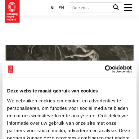
NL
EN
Deze website maakt gebruik van cookies
Heksen en toverij
We gebruiken cookies om content en advertenties te
In de zestiende eeuw waren de meeste Hollanders er nog
heilig van overtuigd dat toverij bestond. Talloze vrouwen
personaliseren, om functies voor social media te bieden
werden door buren of familieleden beschuldigd van toverij en
en om ons websiteverkeer te analyseren. Ook delen we
een pact met de duivel. Ze zouden een kind hebben ziek
informatie over uw gebruik van onze site met onze
gemaakt of een bierbrouwerij hebben stilgelegd. Voor zover
bekend zijn er in Holland 275 vrouwen beschuldigd van
partners voor social media, adverteren en analyse. Deze
toverij, waarvan er 96 strafrechtelijk zijn vervolgd. Wie waren
partners kunnen deze gegevens combineren met andere