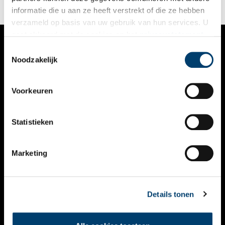
1801 werd een nieuwe onderwijswet ingevoerd.
informatie die u aan ze heeft verstrekt of die ze hebben
verzameld op basis van uw gebruik van hun services. U
gaat akkoord met de cookies en het
privacystatement
als u onze website blijft gebruiken.
Toestemmingsselectie
VERHALEN
Noodzakelijk
NIEUWS
Voorkeuren
KALENDER
THEMA’S
Statistieken
ACTIVITEITEN
Marketing
VIDEO’S
OVER ONS
Details tonen
CONTACT