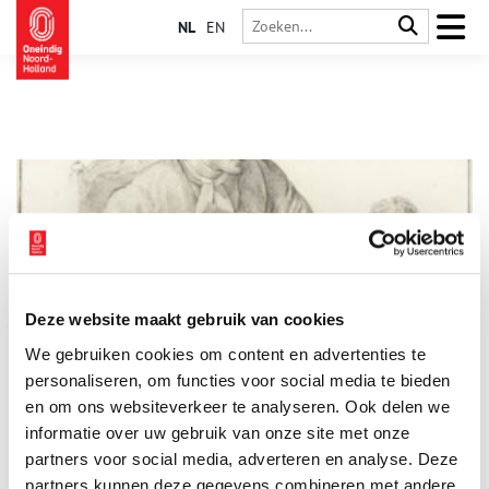
NL
EN
Deze website maakt gebruik van cookies
Waren zij werkelijk zo slecht?
We gebruiken cookies om content en advertenties te
Werkdruk, onderbetaling en de daarmee samenhangende
kwaliteit van het onderwijs krijgen veel aandacht in de media.
personaliseren, om functies voor social media te bieden
Niet voor het eerst, want al aan het einde van de 18de en het
en om ons websiteverkeer te analyseren. Ook delen we
begin van de 19de eeuw werd binnen de Bataafse Republiek
informatie over uw gebruik van onze site met onze
een debat over de kwaliteit van het lager onderwijs gevoerd.
Ook destijds presteerde het onderwijs volgens velen
partners voor social media, adverteren en analyse. Deze
onvoldoende om zijn maatschappelijke taak te vervullen. In
partners kunnen deze gegevens combineren met andere