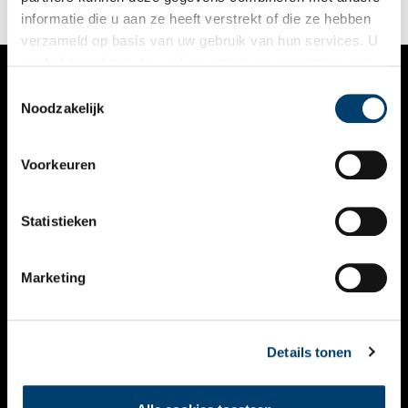
informatie die u aan ze heeft verstrekt of die ze hebben
verzameld op basis van uw gebruik van hun services. U
gaat akkoord met de cookies en het
privacystatement
als u onze website blijft gebruiken.
Toestemmingsselectie
VERHALEN
Noodzakelijk
NIEUWS
Voorkeuren
KALENDER
THEMA’S
Statistieken
ACTIVITEITEN
Marketing
VIDEO’S
OVER ONS
Details tonen
CONTACT