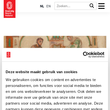
NL
EN
Deze website maakt gebruik van cookies
Dirk en Hildegard: de oudste afgebeelde Hollanders
We gebruiken cookies om content en advertenties te
Het Evangeliarium van Egmond is een perkamenten boek uit
de 9e eeuw. Het is beroemd omdat je er een afbeelding in
personaliseren, om functies voor social media te bieden
vindt van graaf Dirk en gravin Hildegard van ‘Holland’. Zij
en om ons websiteverkeer te analyseren. Ook delen we
lieten die afbeelding er rond het jaar 975 in zetten. Meer dan
informatie over uw gebruik van onze site met onze
1000 jaar later zijn Dirk en Hildegard de oudste Nederlanders
van wie een afbeelding bestaat.
partners voor social media, adverteren en analyse. Deze
partners kunnen deze gegevens combineren met andere