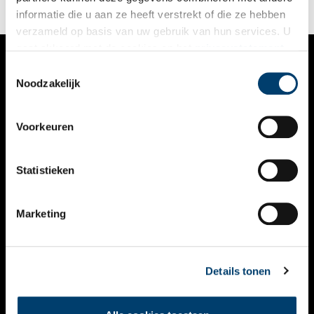
informatie die u aan ze heeft verstrekt of die ze hebben
verzameld op basis van uw gebruik van hun services. U
gaat akkoord met de cookies en het
privacystatement
als u onze website blijft gebruiken.
Toestemmingsselectie
VERHALEN
Noodzakelijk
NIEUWS
Voorkeuren
KALENDER
THEMA’S
Statistieken
ACTIVITEITEN
Marketing
VIDEO’S
OVER ONS
Details tonen
CONTACT