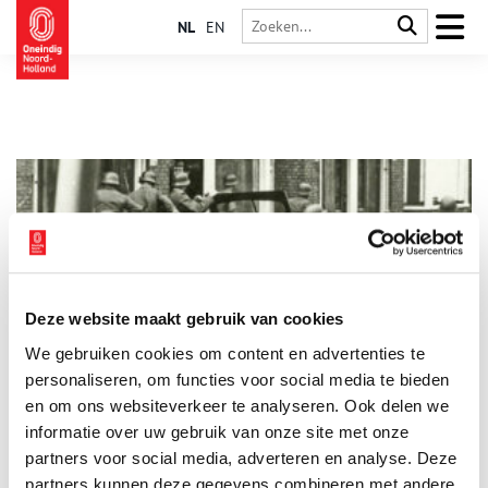
NL
EN
Deze website maakt gebruik van cookies
Bijzondere foto’s van Haarlem in de oorlog
We gebruiken cookies om content en advertenties te
Stichting Historisch Schoten (Haarlem-Noord) heeft een boekje
uitgebracht met ruim honderd bijzondere zwart-wit foto’s over
personaliseren, om functies voor social media te bieden
Haarlem in de Tweede Wereldoorlog. De foto’s geven vooral
en om ons websiteverkeer te analyseren. Ook delen we
een beeld van het laatste oorlogsjaar en de bevrijding van
informatie over uw gebruik van onze site met onze
Haarlem en omstreken. Ton van Beelen, bestuurslid van de
stichting, stelde het boekje samen.
partners voor social media, adverteren en analyse. Deze
partners kunnen deze gegevens combineren met andere