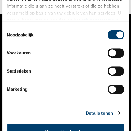
niet-agrarische producten. Daarmee wordt de interne markt
informatie die u aan ze heeft verstrekt of die ze hebben
voor geografische aanduidingen volledig gemaakt.
verzameld op basis van uw gebruik van hun services. U
gaat akkoord met de cookies en het
privacystatement
als u onze website blijft gebruiken.
Toestemmingsselectie
VERHALEN
Noodzakelijk
NIEUWS
Voorkeuren
KALENDER
THEMA’S
Statistieken
ACTIVITEITEN
Marketing
VIDEO’S
OVER ONS
Details tonen
CONTACT