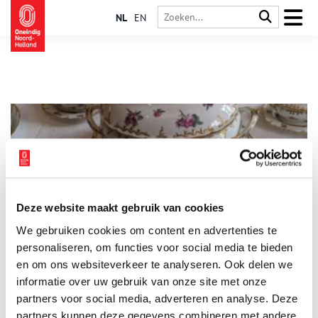
NL
EN
Deze website maakt gebruik van cookies
EU opent registratie voor ambachtelijke en industriële
We gebruiken cookies om content en advertenties te
producten
personaliseren, om functies voor social media te bieden
Vanaf 1 december 2025 kunnen glasblazers, pottenbakkers,
messenmakers, juweliers en andere Europese ambachtslieden
en om ons websiteverkeer te analyseren. Ook delen we
hun productnamen registreren onder het nieuwe EU-systeem
informatie over uw gebruik van onze site met onze
voor geografische aanduidingen (GI) voor ambachtelijke en
3 min
partners voor social media, adverteren en analyse. Deze
industriële goederen. Het is voor het eerst dat GI-bescherming,
die al lang bestaat voor voedsel en dranken, nu ook geldt voor
partners kunnen deze gegevens combineren met andere