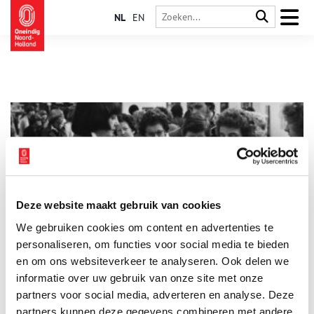
NL
EN
Deze website maakt gebruik van cookies
Van keukenmachine tot korset: 75e editie Huishoudbeurs
We gebruiken cookies om content en advertenties te
Al decennialang is de Huishoudbeurs in de RAI een waar
fenomeen. Vrouwen – en tegenwoordig ook mannen – uit het
personaliseren, om functies voor social media te bieden
hele land haasten zich sinds 1955 naar Amsterdam voor de
en om ons websiteverkeer te analyseren. Ook delen we
nieuwste huishoudelijke snufjes en de beste koopjes. Om aan
informatie over uw gebruik van onze site met onze
het einde van de dag met volgeladen trolleys weer voldaan
naar huis terug te keren. In de geschiedenis van de
partners voor social media, adverteren en analyse. Deze
Huishoudbeurs is de naoorlogse ontwikkeling te zien naar een
partners kunnen deze gegevens combineren met andere